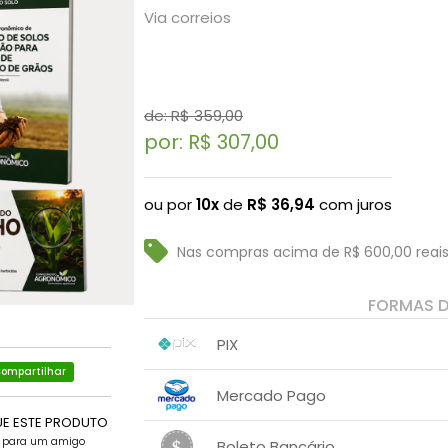
Via correios
de: R$
359,00
por: R$
307,00
ou por
10x
de
R$
36,94
com juros
Nas compras acima de R$ 600,00 reais
FORMAS 
PIX
ompartilhar
1x sem juros de R$ 307,00
.
.
.
.
Mercado Pago
.
.
UE ESTE PRODUTO
1x sem juros de R$ 322,35
e para um amigo
Boleto Bancário