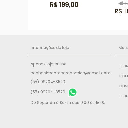
R$ 199,00
R$ 1
R$ 1
Informações da loja
Men
Apenas loja online
CON
conhecimentoagronomico@gmail.com
POLÍ
(55) 99204-8520
DÚV
(55) 99204-8520
COM
De Segunda à Sexta das 9:00 às 18:00