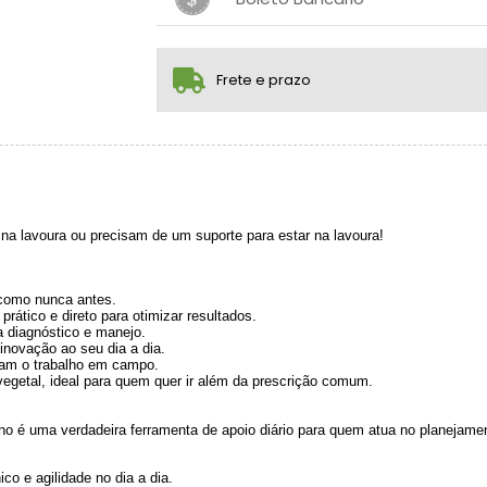
2x com juros de R$ 165,03
3x com juros de R$ 112,59
1x sem juros de R$ 313,14
.
.
.
.
.
.
4x com juros de R$ 86,37
Frete e prazo
na lavoura ou precisam de um suporte para estar na lavoura!
s como nunca antes.
rático e direto para otimizar resultados.
a diagnóstico e manejo.
 inovação ao seu dia a dia.
tam o trabalho em campo.
vegetal, ideal para quem quer ir além da prescrição comum.
no é uma verdadeira ferramenta de apoio diário para quem atua no planejamen
o e agilidade no dia a dia.