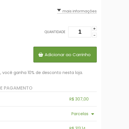
mais informações
+
QUANTIDADE
-
Adicionar ao Carrinho
, você ganha 10% de desconto nesta loja.
DE PAGAMENTO
R$ 307,00
.
.
.
.
Parcelas
.
5x com juros de R$ 70,27
9x com juros de R$ 40,55
R$ 313,14