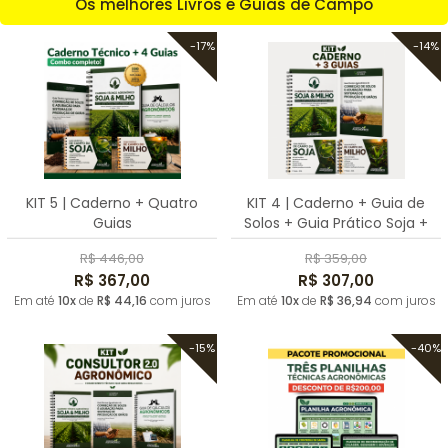
Os melhores Livros e Guias de Campo
-17%
-14%
KIT 5 | Caderno + Quatro
KIT 4 | Caderno + Guia de
Guias
Solos + Guia Prático Soja +
Milho
R$ 446,00
R$ 359,00
R$ 367,00
R$ 307,00
Em até
10x
de
R$ 44,16
com juros
Em até
10x
de
R$ 36,94
com juros
-15%
-40%