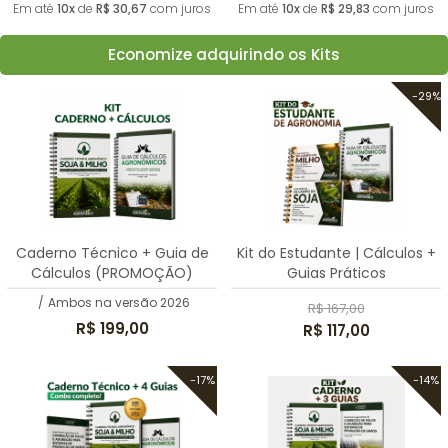
Em até
10x
de
R$ 30,67
com juros
Em até
10x
de
R$ 29,83
com juros
Economize adquirindo os Kits
-29%
Caderno Técnico + Guia de
Kit do Estudante | Cálculos +
Cálculos (PROMOÇÃO)
Guias Práticos
/
Ambos na versão 2026
R$ 167,00
R$ 199,00
R$ 117,00
-17%
-14%