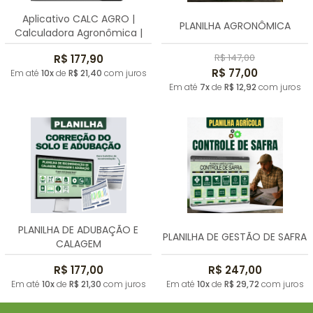
Aplicativo CALC AGRO |
PLANILHA AGRONÔMICA
Calculadora Agronômica |
anual
R$ 147,00
R$ 177,90
R$ 77,00
Em até
10x
de
R$ 21,40
com juros
Em até
7x
de
R$ 12,92
com juros
PLANILHA DE ADUBAÇÃO E
PLANILHA DE GESTÃO DE SAFRA
CALAGEM
R$ 177,00
R$ 247,00
Em até
10x
de
R$ 21,30
com juros
Em até
10x
de
R$ 29,72
com juros