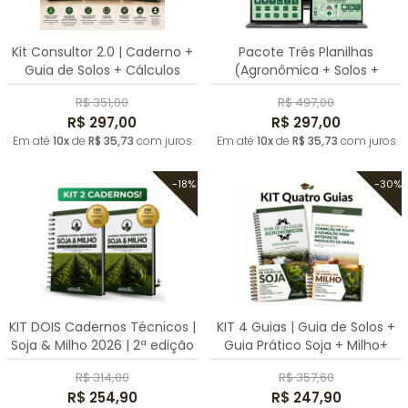
Kit Consultor 2.0 | Caderno +
Pacote Três Planilhas
Guia de Solos + Cálculos
(Agronômica + Solos +
Gestão)
R$ 351,00
R$ 497,00
R$ 297,00
R$ 297,00
Em até
10x
de
R$ 35,73
com juros
Em até
10x
de
R$ 35,73
com juros
-18%
-30%
KIT DOIS Cadernos Técnicos |
KIT 4 Guias | Guia de Solos +
Soja & Milho 2026 | 2ª edição
Guia Prático Soja + Milho+
Cálculos
R$ 314,00
R$ 357,60
R$ 254,90
R$ 247,90