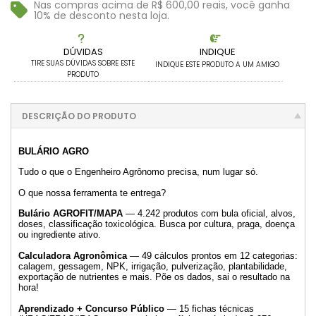
.
Nas compras acima de R$ 600,00 reais, você ganha
5x com juros de R$ 45,09
.
10% de desconto nesta loja.
.
6x com juros de R$ 38,09
DÚVIDAS
INDIQUE
TIRE SUAS DÚVIDAS SOBRE ESTE
INDIQUE ESTE PRODUTO A UM AMIGO
PRODUTO
DESCRIÇÃO DO PRODUTO
BULÁRIO AGRO
Tudo o que o Engenheiro Agrônomo precisa, num lugar só.
O que nossa ferramenta te entrega?
Bulário AGROFIT/MAPA
— 4.242 produtos com bula oficial, alvos,
doses, classificação toxicológica. Busca por cultura, praga, doença
ou ingrediente ativo.
Calculadora Agronômica
— 49 cálculos prontos em 12 categorias:
calagem, gessagem, NPK, irrigação, pulverização, plantabilidade,
exportação de nutrientes e mais. Põe os dados, sai o resultado na
hora!
Aprendizado + Concurso Público
— 15 fichas técnicas