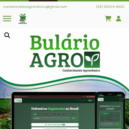
conhecimentoagronomico@gmail.com
(55) 99204-8520